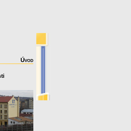
Úvod
ti