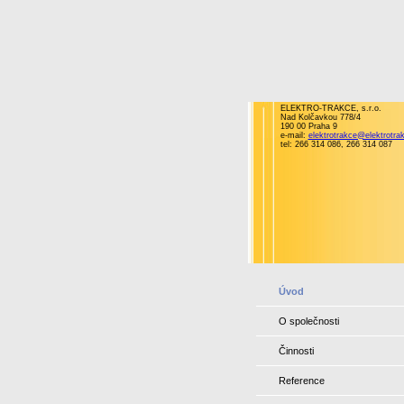
ELEKTRO-TRAKCE, s.r.o.
Nad Kolčavkou 778/4
190 00 Praha 9
e-mail:
elektrotrakce@elektrotra
tel: 266 314 086, 266 314 087
Úvod
O společnosti
Činnosti
Reference